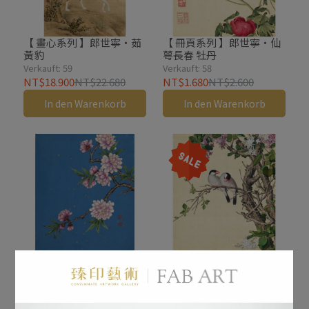
【 畫心系列 】郎世寧・茹
【 冊頁系列 】郎世寧・仙
黃豹
萼長春 牡丹
Verkauft: 59
Verkauft: 58
NT$18.900
NT$22.680
NT$1.680
NT$2.600
In den Warenkorb
In den Warenkorb
【 冊頁系列 】蔣廷錫・晝
【 冊頁系列 】郎世寧・仙
群芳擷秀 碧桃
萼長春 紫白丁香
Verkauft: 58
Verkauft: 57
NT$2.600
NT$1.680
NT$2.600