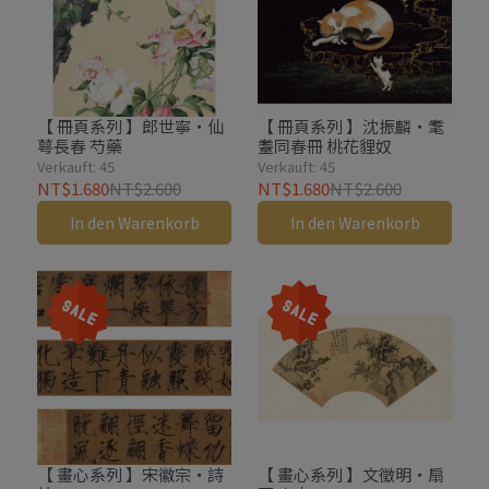
【 冊頁系列 】郎世寧・仙
【 冊頁系列 】沈振麟・耄
萼長春 芍藥
耋同春冊 桃花貍奴
Verkauft: 45
Verkauft: 45
NT$1.680
NT$2.600
NT$1.680
NT$2.600
In den Warenkorb
In den Warenkorb
【 畫心系列 】宋徽宗・詩
【 畫心系列 】文徵明・扇