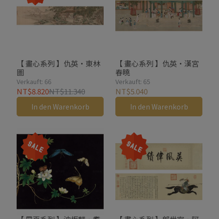
【 畫心系列 】仇英・東林
【 畫心系列 】仇英・漢宮
圖
春曉
Verkauft: 66
Verkauft: 65
NT$8.820
NT$11.340
NT$5.040
In den Warenkorb
In den Warenkorb