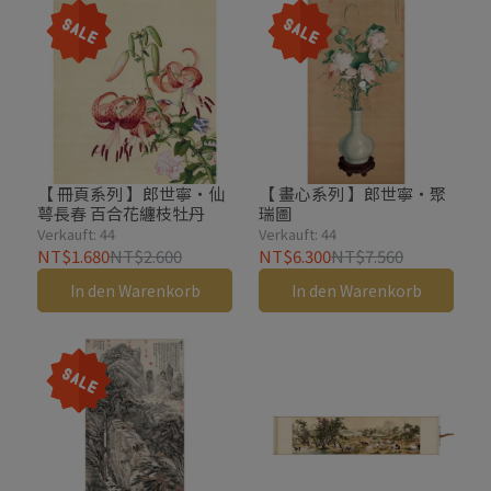
【 冊頁系列 】郎世寧・仙
【 畫心系列 】郎世寧・聚
萼長春 百合花纏枝牡丹
瑞圖
Verkauft: 44
Verkauft: 44
NT$1.680
NT$2.600
NT$6.300
NT$7.560
In den Warenkorb
In den Warenkorb