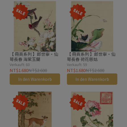
【 冊頁系列 】郎世寧・仙
【 冊頁系列 】郎世寧・仙
萼長春 海棠玉蘭
萼長春 荷花慈姑
Verkauft: 60
Verkauft: 59
NT$1.680
NT$2.600
NT$1.680
NT$2.600
In den Warenkorb
In den Warenkorb