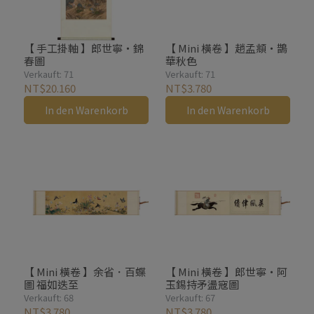
【 手工掛軸 】郎世寧・錦
【 Mini 橫卷 】趙孟頫・鵲
春圖
華秋色
Verkauft: 71
Verkauft: 71
NT$20.160
NT$3.780
In den Warenkorb
In den Warenkorb
【 Mini 橫卷 】余省．百蝶
【 Mini 橫卷 】郎世寧・阿
圖 福如迭至
玉錫持矛盪寇圖
Verkauft: 68
Verkauft: 67
NT$3.780
NT$3.780