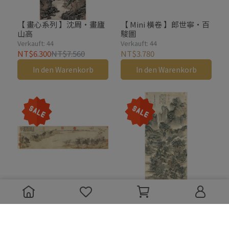
【 畫心系列 】沈周・畫廬
【 Mini 橫卷 】郎世寧・百
山高
駿圖
Verkauft: 44
Verkauft: 44
NT$6.300
NT$7.560
NT$3.780
In den Warenkorb
In den Warenkorb
【 畫心系列 】文徵明・一
【 畫心系列 】王翬・匡廬
川圖
讀書圖
Verkauft: 43
Verkauft: 42
NT$6.300
NT$7.560
NT$6.300