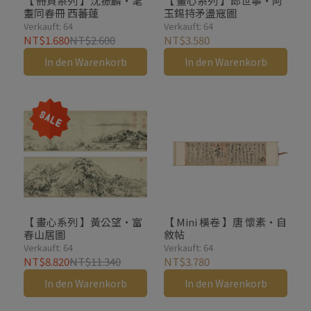
【 冊頁系列 】沈振麟・耄
【 畫心系列 】郎世寧・阿
耋同春冊 西蕃蓮
玉錫持矛盪寇圖
Verkauft: 64
Verkauft: 64
NT$1.680
NT$2.600
NT$3.580
In den Warenkorb
In den Warenkorb
【 畫心系列 】黃公望・富
【 Mini 橫卷 】唐 懷素・自
春山居圖
敘帖
Verkauft: 64
Verkauft: 64
NT$8.820
NT$11.340
NT$3.780
In den Warenkorb
In den Warenkorb