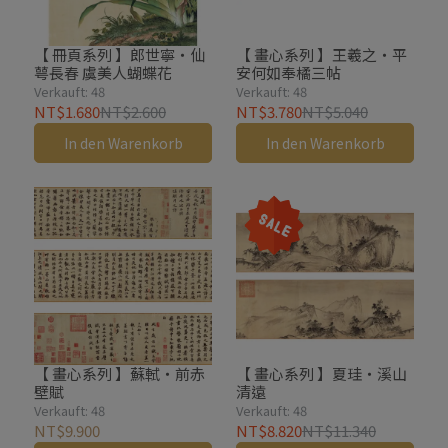
【 冊頁系列 】郎世寧・仙
【 畫心系列 】王羲之・平
萼長春 虞美人蝴蝶花
安何如奉橘三帖
Verkauft: 48
Verkauft: 48
NT$1.680
NT$2.600
NT$3.780
NT$5.040
In den Warenkorb
In den Warenkorb
【 畫心系列 】蘇軾・前赤
【 畫心系列 】夏珪・溪山
壁賦
清遠
Verkauft: 48
Verkauft: 48
NT$9.900
NT$8.820
NT$11.340