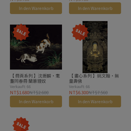
In den Warenkorb
In den Warenkorb
【 冊頁系列 】沈振麟・耄
【 畫心系列 】姚文翰・無
耋同春冊 蘭蕙貍奴
量壽佛
Verkauft: 66
Verkauft: 66
NT$1.680
NT$2.600
NT$6.300
NT$7.560
In den Warenkorb
In den Warenkorb