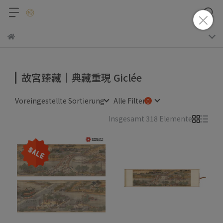
故宮臻藏｜典藏重現 Giclée
Voreingestellte Sortierung
Alle Filter
Insgesamt 318 Elemente