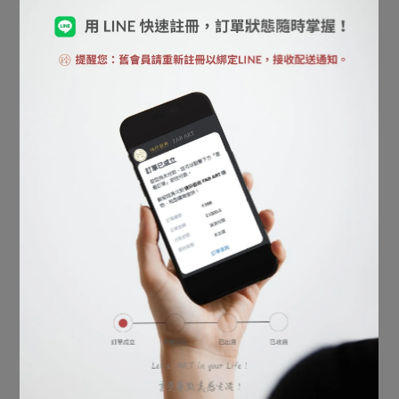
In den Warenkorb
In den Warenkorb
【 畫心系列 】王羲之・快
【 Mini 橫卷 】文徵明・蘭
雪時晴帖
亭敘
Verkauft: 56
Verkauft: 56
NT$4.500
NT$3.780
In den Warenkorb
In den Warenkorb