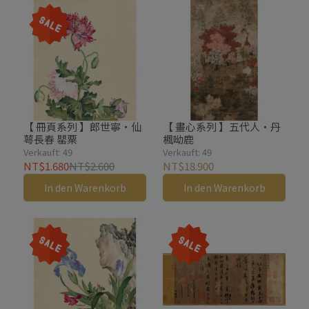
【 冊頁系列 】郎世寧・仙
【 畫心系列 】五代人・丹
萼長春 罌粟
楓呦鹿
Verkauft: 49
Verkauft: 49
NT$1.680
NT$2.600
NT$18.900
In den Warenkorb
In den Warenkorb