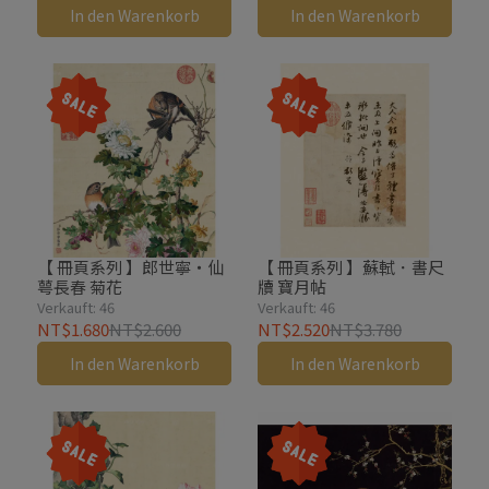
In den Warenkorb
In den Warenkorb
【 冊頁系列 】郎世寧・仙
【 冊頁系列 】蘇軾．書尺
萼長春 菊花
牘 寶月帖
Verkauft: 46
Verkauft: 46
NT$1.680
NT$2.600
NT$2.520
NT$3.780
In den Warenkorb
In den Warenkorb