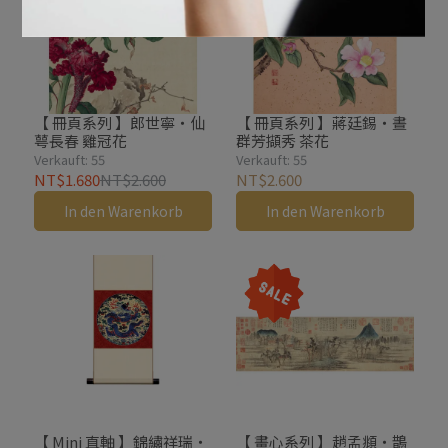
【 冊頁系列 】郎世寧・仙
【 冊頁系列 】蔣廷錫・晝
萼長春 雞冠花
群芳擷秀 茶花
Verkauft: 55
Verkauft: 55
NT$1.680
NT$2.600
NT$2.600
In den Warenkorb
In den Warenkorb
【 Mini 直軸 】錦繡祥瑞・
【 畫心系列 】趙孟頫・鵲