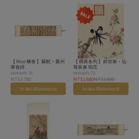
【 Mini 橫卷 】蘇軾・黃州
【 冊頁系列 】郎世寧・仙
寒食詩
萼長春 桃花
Verkauft: 76
Verkauft: 72
NT$3.780
NT$1.680
NT$2.600
In den Warenkorb
In den Warenkorb