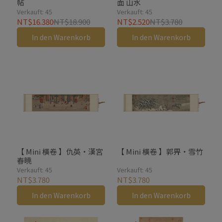
帖
面 山水
Verkauft: 45
Verkauft: 45
NT$16.380
NT$18.900
NT$2.520
NT$3.780
In den Warenkorb
In den Warenkorb
【 Mini 橫卷 】仇英・漢宮
【 Mini 橫卷 】郭畀・雪竹
春曉
Verkauft: 45
Verkauft: 45
NT$3.780
NT$3.780
In den Warenkorb
In den Warenkorb