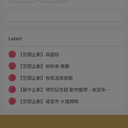
Latest
1
【空間企劃】森園邸
2
【空間企劃】柳梢青 餐廳
3
【空間企劃】長鈺溫泉旅館
4
【展件企劃】佛陀紀念館 動物藝想·故宮新⋯
5
【空間企劃】蓮雲寺 大雄寶殿