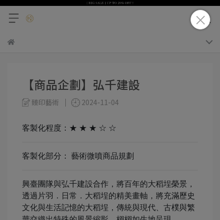
【商品企劃】弘千建設
臻印藝術
2024-11-04
客製化程度：★ ★ ★ ☆ ☆
客製化部分： 藝術微噴商品規劃
興臺團隊與弘千建設合作，將百年的大稻埕榮景，
透過片羽．日常．大稻埕的精美畫軸，將充滿歷史
文化與生活記憶的大稻埕，傳統與現代、古樸與繁
華交織出特殊的風景縮影，栩栩如生地呈現。