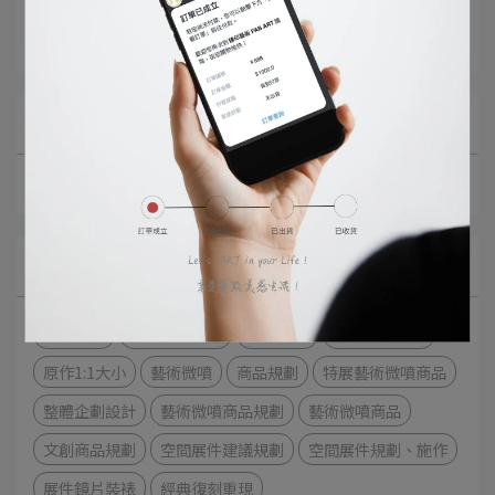
Article Collection
藝術微噴商品規劃
All Blogs
案例分享
Categories
空間企劃
藝術微噴展件
展件企劃
展件復刻重現
原作1:1大小
藝術微噴
商品規劃
特展藝術微噴商品
整體企劃設計
藝術微噴商品規劃
藝術微噴商品
文創商品規劃
空間展件建議規劃
空間展件規劃、施作
展件鏡片裝裱
經典復刻重現