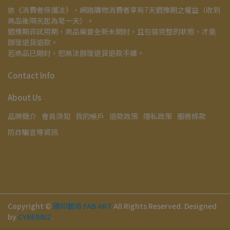
依《消費者保護法》，網路購物消費者享有7天猶豫期之權益（收到
商品後隔天起為第一天）。
猶豫期非試用期，商品需要全新未開封，且包裝完整的狀態，才能
辦理退貨退款。
若商品已開封，恕無法辦理退貨退款手續。
Contact Info
About Us
品牌簡介
會員須知
我的帳戶
退款政策
隱私政策
服務條款
防詐騙宣導資訊
Copyright ©
臻印藝術 FAB ART
All Rights Reserved.
Designed
by
CYBERBIZ
.