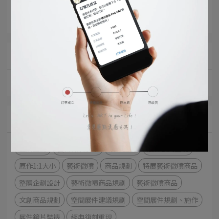
Article Collection
藝術微噴商品規劃
All Blogs
案例分享
Categories
空間企劃
藝術微噴展件
展件企劃
展件復刻重現
原作1:1大小
藝術微噴
商品規劃
特展藝術微噴商品
整體企劃設計
藝術微噴商品規劃
藝術微噴商品
文創商品規劃
空間展件建議規劃
空間展件規劃、施作
展件鏡片裝裱
經典復刻重現