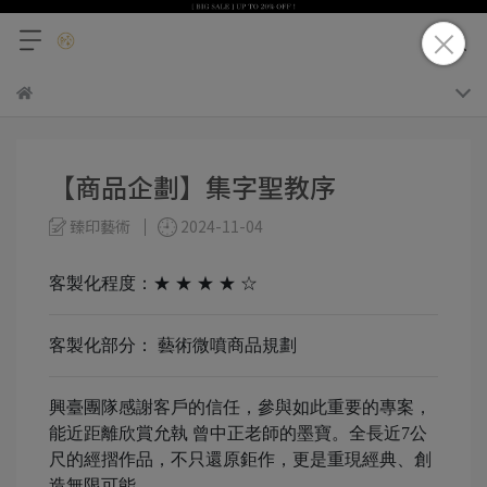
【商品企劃】集字聖教序
臻印藝術
2024-11-04
客製化程度：★ ★ ★ ★ ☆
客製化部分： 藝術微噴商品規劃
興臺團隊感謝客戶的信任，參與如此重要的專案，
能近距離欣賞允執 曾中正老師的墨寶。全長近7公
尺的經摺作品，不只還原鉅作，更是重現經典、創
造無限可能。