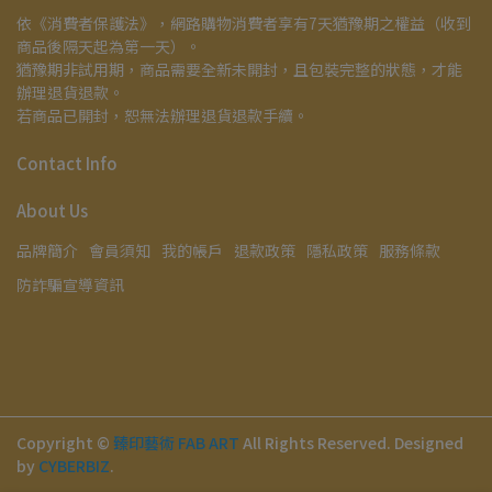
依《消費者保護法》，網路購物消費者享有7天猶豫期之權益（收到
商品後隔天起為第一天）。
猶豫期非試用期，商品需要全新未開封，且包裝完整的狀態，才能
辦理退貨退款。
若商品已開封，恕無法辦理退貨退款手續。
Contact Info
About Us
品牌簡介
會員須知
我的帳戶
退款政策
隱私政策
服務條款
防詐騙宣導資訊
Copyright ©
臻印藝術 FAB ART
All Rights Reserved.
Designed
by
CYBERBIZ
.