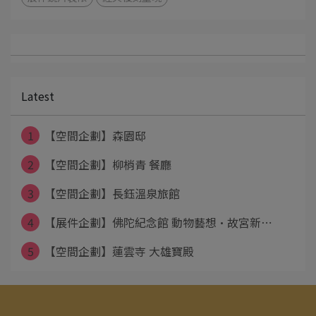
Latest
1
【空間企劃】森園邸
2
【空間企劃】柳梢青 餐廳
3
【空間企劃】長鈺溫泉旅館
4
【展件企劃】佛陀紀念館 動物藝想·故宮新⋯
5
【空間企劃】蓮雲寺 大雄寶殿