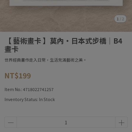
1
/
2
【 藝術畫卡 】莫內・日本式步橋｜B4
畫卡
世界經典畫作走入日常，生活充滿藝術之美。
NT$199
Item No.:
4718022741257
Inventory Status:
In Stock