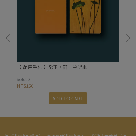
畫卡
【 萬用手札 】常玉・荷｜筆記本
Sold : 3
Sold
NT$150
NT
ADD TO CART