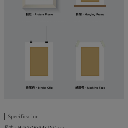
Specification
尺寸：H25.7×W36.4× D0.1 cm