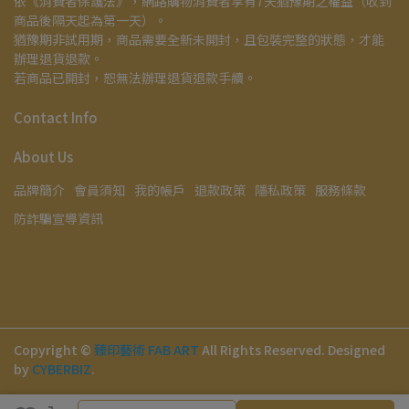
依《消費者保護法》，網路購物消費者享有7天猶豫期之權益（收到
商品後隔天起為第一天）。
猶豫期非試用期，商品需要全新未開封，且包裝完整的狀態，才能
辦理退貨退款。
若商品已開封，恕無法辦理退貨退款手續。
Contact Info
About Us
品牌簡介
會員須知
我的帳戶
退款政策
隱私政策
服務條款
防詐騙宣導資訊
Copyright ©
臻印藝術 FAB ART
All Rights Reserved.
Designed
by
CYBERBIZ
.