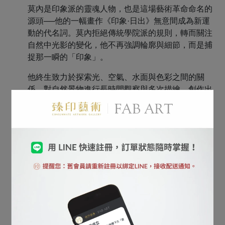
莫內是印象派的靈魂人物，也是這場藝術革命命名的
源頭──他的一幅畫作《印象·日出》無意間成為新運
動的代名詞。莫內拒絕傳統學院派的規則，轉而關注
自然中光影的變化，他不再強調輪廓與細節，而是捕
捉那一瞬的「印象」。
他終生致力於探索光、空氣、水面與色彩之間的關
係，對自然景物進行長時間觀察與多次描繪，創作出
如《睡蓮》、《魯昂大教堂》、《乾草堆》系列等經
典之作。每件作品都像是一首無聲的詩，以視覺語言
讚頌自然的靜謐與生命的流動。
在吉維尼的花園裡，莫內將藝術與生活完美融合。他
親手栽植睡蓮池與拱橋，只為成為自己畫布上的主
角。這份與自然共生的精神，也深深影響了後世現代
藝術家對「現場寫生」與「生活風格藝術化」的理
解。
莫內的藝術不是要「複製世界」，而是讓觀者「感受