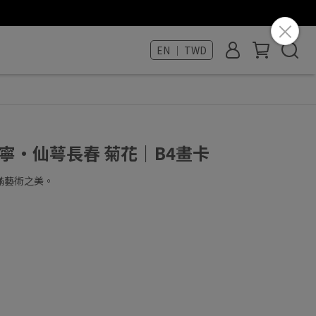
EN ｜ TWD
世寧・仙萼長春 菊花｜B4畫卡
滿藝術之美。