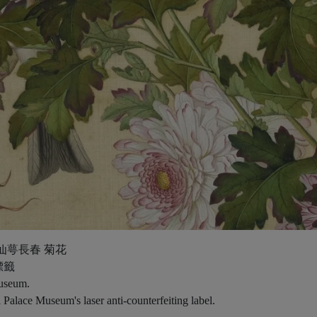
仙萼長春 菊花
標籤
Museum.
 Palace Museum's laser anti-counterfeiting label.