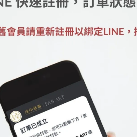
潤質地藝術紙， 簡單輕鬆帶著走，讓作品都成為日常生活中的
 仙萼長春 菊花 」