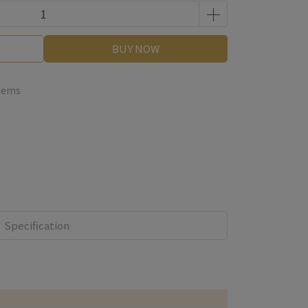
BUY NOW
items
Specification