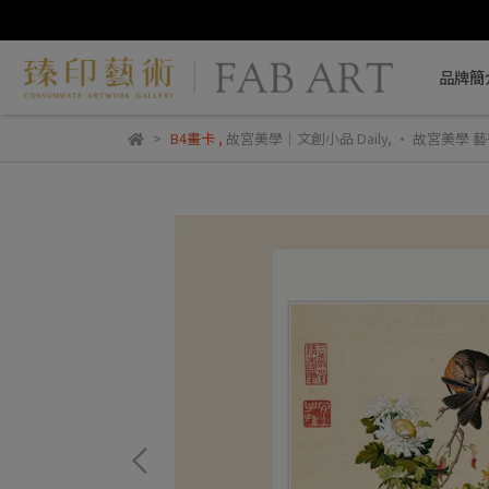
品牌簡
B4畫卡
,
故宮美學｜文創小品 Daily
,
• 故宮美學 