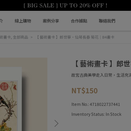
介
線上購物
案例分享
合作據點
聯絡我們
藝術畫卡
,
全部商品
【 藝術畫卡 】郎世寧・仙萼長春 菊花｜B4畫卡
【 藝術畫卡 】郎
故宮古典美學走入日常，生活充
NT$150
Item No.:
4718022737441
Inventory Status:
In Stock