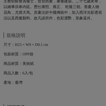
主教耶穌會為修士，曾習西畫，兼修建築。二十七歲來華，
以繪事供奉內廷。歷仕康熙、雍正、 乾隆三朝。善畫人物
花鳥，尤擅犬馬。其畫法於中國傳統中，加入西洋光影透視
法以及西畫顏料。故凡諸所作，色彩濃艷，形象逼肖。
規格說明
尺寸：H23 × W9 × D0.1 cm
包裝材質：OPP袋
商品材質：美術紙
商品入數：6入/包
產地：臺灣