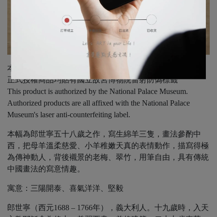
本商品由國立故宮博物院正式授權 - 清 郎世寧 畫開泰圖 軸
正式授權商品均貼有國立故宮博物院雷射防偽標籤
This product is authorized by the National Palace Museum.
Authorized products are all affixed with the National Palace
Museum's laser anti-counterfeiting label.
本幅為郎世寧五十八歲之作，寫生綿羊三隻，畫法參酌中
西，把母羊溫柔慈愛、小羊稚嫩天真的表情動作，描寫得極
為傳神動人，背後襯景的老梅、翠竹，用筆自由，具有傳統
中國畫法的寫意情趣。
寓意：三陽開泰、喜氣洋洋、堅毅
郎世寧（西元1688 – 1766年），義大利人。十九歲時，入天