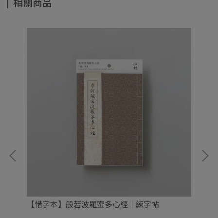
相關商品
【
【惜字本】般若波羅蜜多心經｜練字帖