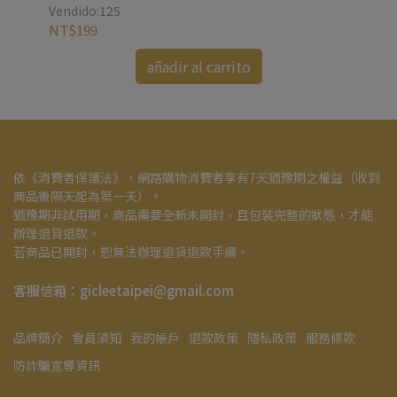
Ven
Vendido:125
NT
NT$199
añadir al carrito
依《消費者保護法》，網路購物消費者享有7天猶豫期之權益（收到
商品後隔天起為第一天）。
猶豫期非試用期，商品需要全新未開封，且包裝完整的狀態，才能
辦理退貨退款。
若商品已開封，恕無法辦理退貨退款手續。
客服信箱：gicleetaipei@gmail.com
品牌簡介
會員須知
我的帳戶
退款政策
隱私政策
服務條款
防詐騙宣導資訊