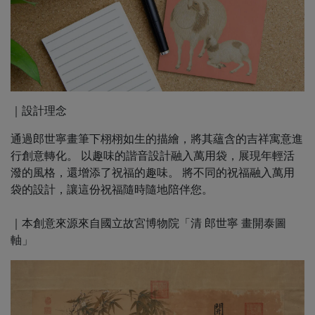
｜設計理念
通過郎世寧畫筆下栩栩如生的描繪，將其蘊含的吉祥寓意進
行創意轉化。 以趣味的諧音設計融入萬用袋，展現年輕活
潑的風格，還增添了祝福的趣味。 將不同的祝福融入萬用
袋的設計，讓這份祝福隨時隨地陪伴您。
｜本創意來源來自國立故宮博物院「清 郎世寧 畫開泰圖
軸」