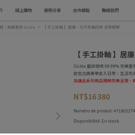
介
線上購物
案例分享
合作據點
聯絡我們
｜典藏重現 Giclée
【 手工掛軸 】居廉・花卉草蟲四屏 凌霄螳螂
【 手工掛軸 】居
Giclée 藝術微噴 99.99% 
故宮古典美學走入日常，生活充
為讓此系列商品精緻完美呈現，需耐
NT$16 380
Numéro de produit:
47180227
Disponibilité:
En stock