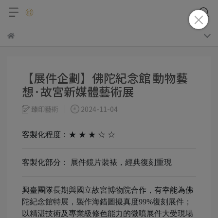
【展件企劃】佛陀紀念館 動物藝
想·故宮新媒體藝術展
臻印藝術
2024-11-04
客製化程度：★ ★ ★ ☆ ☆
客製化部分： 展件鏡片裝裱，經典復刻重現
興臺團隊長期與國立故宮博物院合作，有幸能為佛
陀紀念館特展，製作海錯圖擬真度99%復刻展件；
以精湛技術及專業級修色能力的微噴展件大受現場