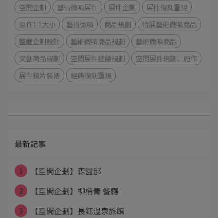
空間企劃
藝術微噴展件
展件企劃
展件復刻重現
原作1:1大小
藝術微噴
商品規劃
特展藝術微噴商品
整體企劃設計
藝術微噴商品規劃
藝術微噴商品
文創商品規劃
空間展件建議規劃
空間展件規劃、施作
展件鏡片裝裱
經典復刻重現
最新記事
1
【空間企劃】森園邸
2
【空間企劃】柳梢青 餐廳
3
【空間企劃】長鈺溫泉旅館