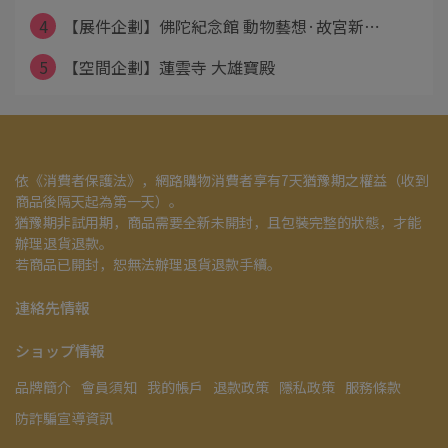
4
【展件企劃】佛陀紀念館 動物藝想·故宮新⋯
5
【空間企劃】蓮雲寺 大雄寶殿
依《消費者保護法》，網路購物消費者享有7天猶豫期之權益（收到
商品後隔天起為第一天）。
猶豫期非試用期，商品需要全新未開封，且包裝完整的狀態，才能
辦理退貨退款。
若商品已開封，恕無法辦理退貨退款手續。
連絡先情報
ショップ情報
品牌簡介
會員須知
我的帳戶
退款政策
隱私政策
服務條款
防詐騙宣導資訊