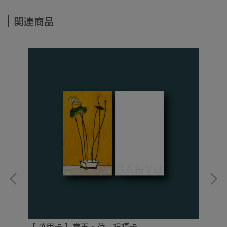
関連商品
【 萬用卡 】常玉・荷｜祝福卡
【