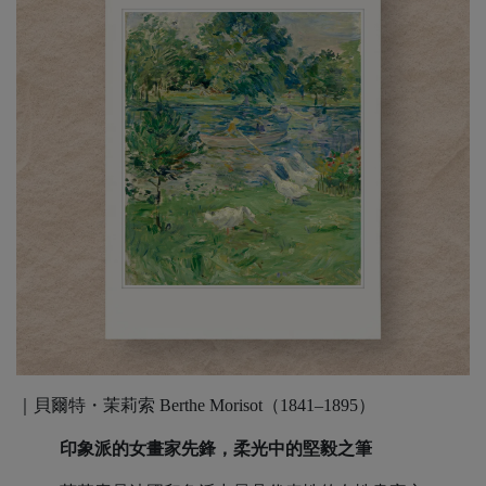
｜貝爾特・茉莉索 Berthe Morisot（1841–1895）
印象派的女畫家先鋒，柔光中的堅毅之筆