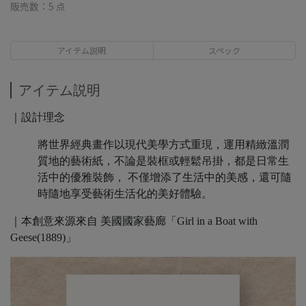
販売数：5 点
アイテム説明
スペック
アイテム説明
｜設計理念
將世界經典畫作以現代美學方式重現，運用精緻溫潤
質地的藝術紙，不論是裝框或輕鬆吊掛，都是日常生
活中的優雅裝飾， 不僅增添了生活中的美感，還可隨
時隨地享受藝術生活化的美好體驗。
｜本創意來源來自 美國國家藝廊「Girl in a Boat with
Geese(1889)」