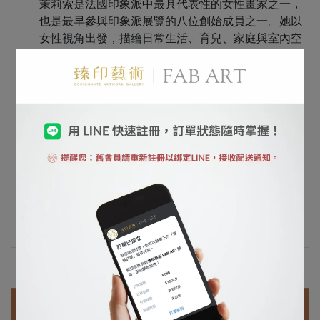
茉莉索是法國印象派中最具代表性的女性畫家之一，
也是最早參與印象派展覽的八位創始成員之一。她以
女性視角出發，描繪日常生活、育兒、家庭與室內空
間等主題，作品中充滿對光影與情感的細膩觀察。
她的畫風柔和而不失力量，筆觸輕盈而富有韻律。代
表作如《搖籃》、《夏日》等作品，以淡雅色彩與透
明感，呈現女性生活中所蘊含的溫柔與獨立。
茉莉索在以男性主導的藝術圈中堅定創作，將女性經
驗納入主流藝術史。她的藝術不僅具有美學意義，更
是一種文化與性別意識的啟蒙，讓女性在畫布上擁有
了自我表達的空間與語言。