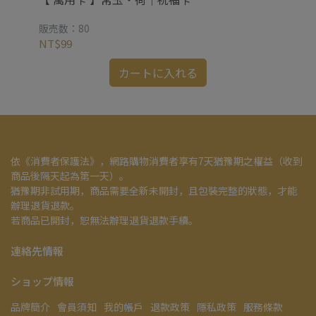
販売数：80
販売
NT$99
NT
カートに入れる
依《消費者保護法》，網路購物消費者享有7天猶豫期之權益（收到
商品後隔天起為第一天）。
猶豫期非試用期，商品需要全新未開封，且包裝完整的狀態，才能
辦理退貨退款。
若商品已開封，恕無法辦理退貨退款手續。
連絡先情報
ショップ情報
品牌簡介
會員須知
我的帳戶
退款政策
隱私政策
服務條款