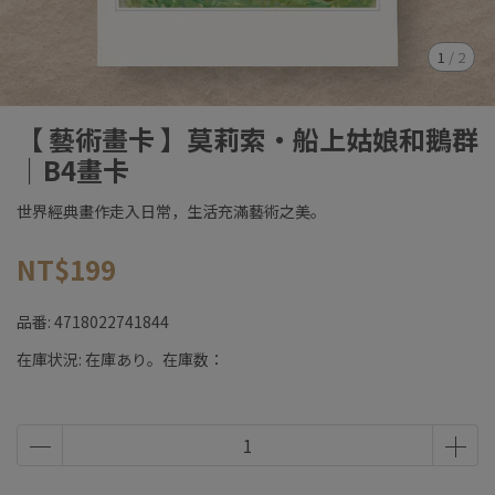
1
/
2
【 藝術畫卡 】莫莉索・船上姑娘和鵝群
｜B4畫卡
世界經典畫作走入日常，生活充滿藝術之美。
NT$199
品番:
4718022741844
在庫状況:
在庫あり。在庫数：