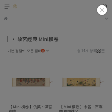
• 故宮經典 Mini橫卷
기본 정렬
모든 필터
총 14개 항목
【 Mini 橫卷 】仇英・漢宮
【 Mini 橫卷 】余省．百蝶
春曉
圖 福如迭至