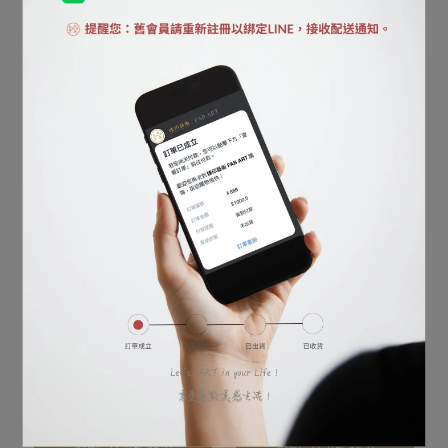
【 Mini 橫卷 】蘇軾・黃州
【 Mini 橫卷 】趙孟頫・鵲
寒食詩
華秋色
판매됨: 76
판매됨: 71
NT$3,780
NT$3,780
장바구니에 추가
장바구니에 추가
【 Mini 橫卷 】郎世寧・百
【 Mini 橫卷 】郎世寧・阿
駿圖
玉錫持矛盪寇圖
판매됨: 44
판매됨: 67
NT$3,780
NT$3,780
장바구니에 추가
장바구니에 추가