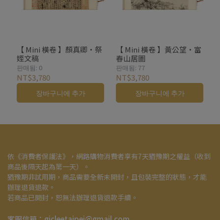
【 Mini 橫卷 】顏真卿・祭
【 Mini 橫卷 】黃公望・富
姪文稿
春山居圖
판매됨: 0
판매됨: 77
NT$3,780
NT$3,780
장바구니에 추가
장바구니에 추가
依《消費者保護法》，網路購物消費者享有7天猶豫期之權益（收到
商品後隔天起為第一天）。
猶豫期非試用期，商品需要全新未開封，且包裝完整的狀態，才能
辦理退貨退款。
若商品已開封，恕無法辦理退貨退款手續。
客服信箱：gicleetaipei@gmail.com