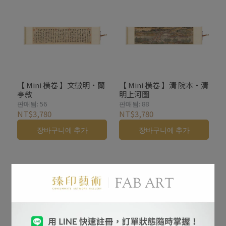
【 Mini 橫卷 】文徵明・蘭
【 Mini 橫卷 】清 院本・清
亭敘
明上河圖
판매됨: 56
판매됨: 88
NT$3,780
NT$3,780
장바구니에 추가
장바구니에 추가