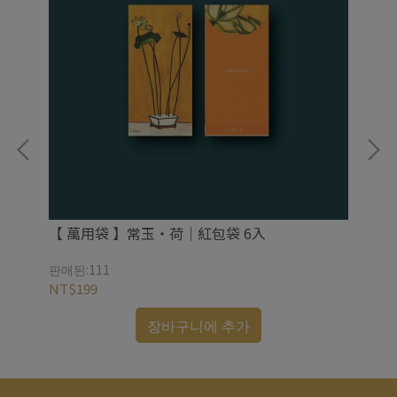
【 萬用袋 】常玉・荷｜紅包袋 6入
판매된:111
판매
NT$199
NT
장바구니에 추가