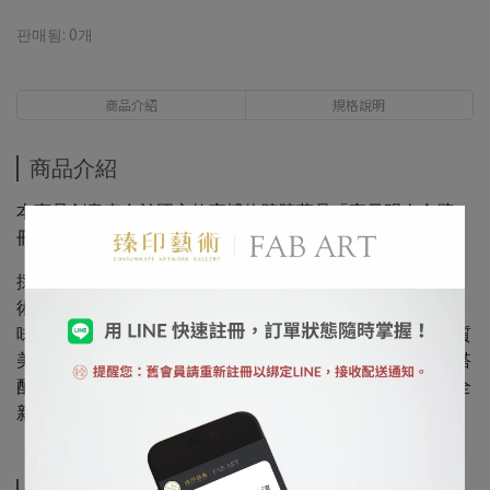
판매됨: 0개
商品介紹
規格說明
商品介紹
本商品創意來自於國立故宮博物院院藏品「宋元明人合璧
冊 宋徽宗 茶花綬鳥」
採用經典畫作原媒材（絹布/宣紙）及擬真度高達99.99%藝
術微噴Giclée完美呈現古典之美。為突顯古典冊頁的獨特韻
味，每件商品精心包裝於信封形式封緘中。紙材選用高品質
美術紙，加上霧面燙金工藝，既沉穩內斂又充滿時尚感。搭
配上中英日多語言商品保證卡。每個細節都讓經典畫作以全
新的面貌與您相遇！