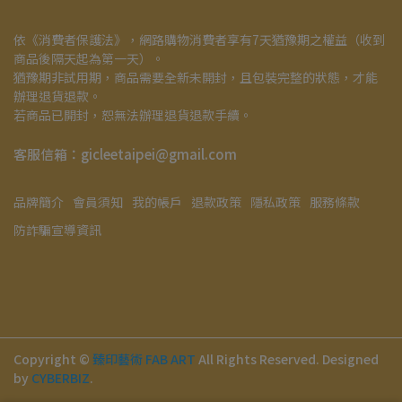
依《消費者保護法》，網路購物消費者享有7天猶豫期之權益（收到
商品後隔天起為第一天）。
猶豫期非試用期，商品需要全新未開封，且包裝完整的狀態，才能
辦理退貨退款。
若商品已開封，恕無法辦理退貨退款手續。
客服信箱：gicleetaipei@gmail.com
品牌簡介
會員須知
我的帳戶
退款政策
隱私政策
服務條款
防詐騙宣導資訊
Copyright ©
臻印藝術 FAB ART
All Rights Reserved.
Designed
by
CYBERBIZ
.