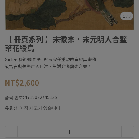
1
/
3
【 冊頁系列 】宋徽宗・宋元明人合璧
茶花綬鳥
Giclée 藝術微噴 99.99% 完美重現故宮經典畫作。
故宮古典美學走入日常，生活充滿藝術之美。
NT$2,600
품목 번호:
4718022745125
유효성:
아직 재고가 있습니다