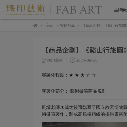
品牌簡
บล็อก
案例分享
【商品企劃】《谿山行旅圖
【商品企劃】《谿山行旅圖
臻印藝術
2024-08-16
客製化程度：★ ★ ★ ☆ ☆
客製化部分： 藝術微噴商品規劃
劉墉老師70歲之後還臨摹了國立故宮博物
術微噴製作，製成高規格精緻的掛軸畫搭