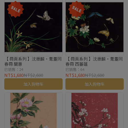
【 冊頁系列 】沈振麟・耄耋同
【 冊頁系列 】沈振麟・耄耋同
春冊 蘭蕙
春冊 西蕃蓮
已销售：24
已销售：64
NT$1,680
NT$2,600
NT$1,680
NT$2,600
加入购物车
加入购物车