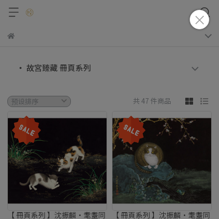
• 故宮臻藏 冊頁系列
共 47 件商品
【 冊頁系列 】沈振麟・耄耋同
【 冊頁系列 】沈振麟・耄耋同