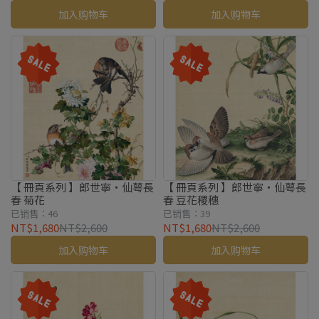
加入购物车
加入购物车
【 冊頁系列 】郎世寧・仙萼長
【 冊頁系列 】郎世寧・仙萼長
春 菊花
春 豆花稷穗
已销售：46
已销售：39
NT$1,680
NT$2,600
NT$1,680
NT$2,600
加入购物车
加入购物车