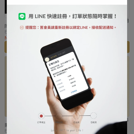
【 冊頁系列 】沈振麟・畫耄耋
【 冊頁系列 】宋徽宗・宋元明
同春 菊花貍奴
人合璧 茶花綬鳥
已销售：0
已销售：0
NT$1,680
NT$2,600
NT$2,600
加入购物车
加入购物车
【 冊頁系列 】馬麟・紈扇畫冊
【 冊頁系列 】馮大有・宋元集
秉燭夜遊圖
繪 太液荷風
已销售：0
已销售：0