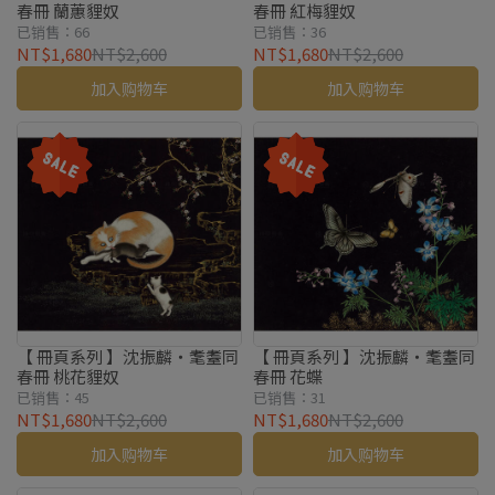
春冊 蘭蕙貍奴
春冊 紅梅貍奴
已销售：66
已销售：36
NT$1,680
NT$2,600
NT$1,680
NT$2,600
加入购物车
加入购物车
【 冊頁系列 】沈振麟・耄耋同
【 冊頁系列 】沈振麟・耄耋同
春冊 桃花貍奴
春冊 花蝶
已销售：45
已销售：31
NT$1,680
NT$2,600
NT$1,680
NT$2,600
加入购物车
加入购物车