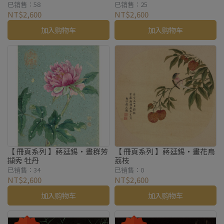
已销售：58
已销售：25
NT$2,600
NT$2,600
加入购物车
加入购物车
【 冊頁系列 】蔣廷錫・晝群芳
【 冊頁系列 】蔣廷錫・畫花鳥
擷秀 牡丹
荔枝
已销售：34
已销售：0
NT$2,600
NT$2,600
加入购物车
加入购物车