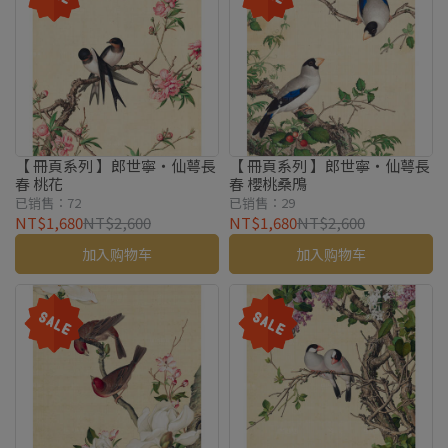
【 冊頁系列 】郎世寧・仙萼長
【 冊頁系列 】郎世寧・仙萼長
春 桃花
春 櫻桃桑鳲
已销售：72
已销售：29
NT$1,680
NT$2,600
NT$1,680
NT$2,600
加入购物车
加入购物车