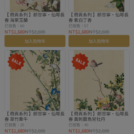
【 冊頁系列 】郎世寧・仙萼長
【 冊頁系列 】郎世寧・仙萼長
春 海棠玉蘭
春 紫白丁香
已销售：60
已销售：57
NT$1,680
NT$2,600
NT$1,680
NT$2,600
加入购物车
加入购物车
【 冊頁系列 】郎世寧・仙萼長
【 冊頁系列 】郎世寧・仙萼長
春 翠竹牽牛
春 黃刺蘼魚兒牡丹
已销售：25
已销售：40
NT$1,680
NT$2,600
NT$1,680
NT$2,600