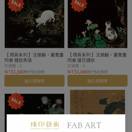
【 冊頁系列 】沈振麟・畫耄耋
【 冊頁系列 】沈振麟・畫耄耋
同春 貍奴魚藻
同春 蓮花貍奴
已销售：0
已销售：0
NT$1,680
NT$2,600
NT$1,680
NT$2,600
加入购物车
加入购物车