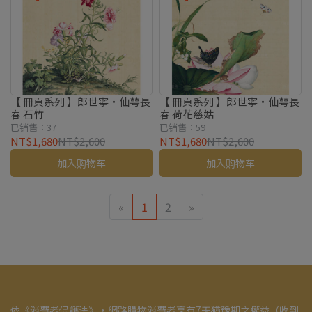
【 冊頁系列 】郎世寧・仙萼長
【 冊頁系列 】郎世寧・仙萼長
春 石竹
春 荷花慈姑
已销售：37
已销售：59
NT$1,680
NT$2,600
NT$1,680
NT$2,600
加入购物车
加入购物车
«
1
2
»
依《消費者保護法》，網路購物消費者享有7天猶豫期之權益（收到