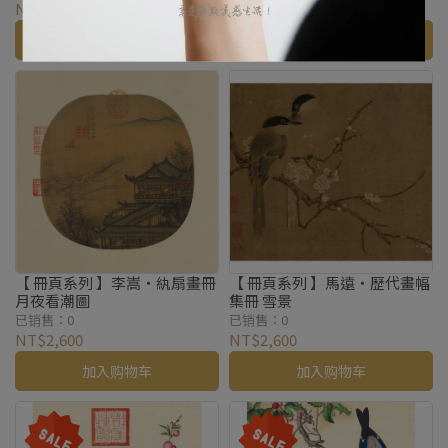
NT$2,600
NT$2,600
加入购物车
加入购物车
【 冊頁系列 】李嵩・紈扇畫冊
【 冊頁系列 】馬遠・歷代畫幅
月夜看潮圖
集冊 雪景
已销售：0
已销售：0
NT$2,600
NT$2,600
加入购物车
加入购物车