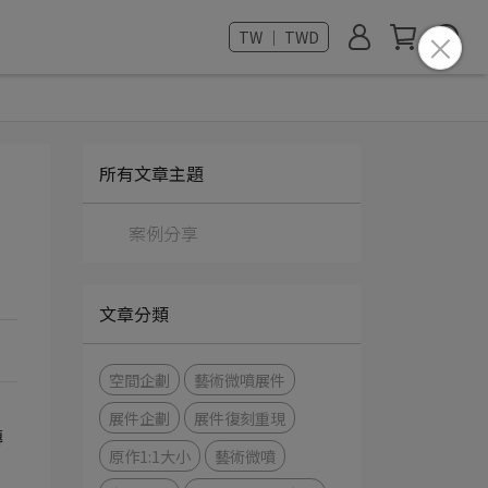
TW ｜ TWD
所有文章主題
案例分享
文章分類
空間企劃
藝術微噴展件
」
展件企劃
展件復刻重現
傳
原作1:1大小
藝術微噴