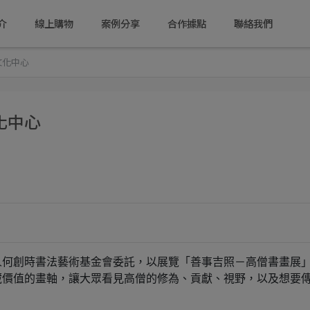
介
線上購物
案例分享
合作據點
聯絡我們
文化中心
化中心
人何創時書法藝術基金會委託，以展覽「善事吉照－高僧書畫展
藏價值的畫軸，讓大眾看見高僧的修為、貢獻、視野，以及想要
。