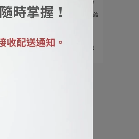
2
【空間企劃】柳梢青 餐廳
3
【空間企劃】長鈺溫泉旅館
4
【展件企劃】佛陀紀念館
動物藝想·故宮新⋯
5
【空間企劃】蓮雲寺 大雄
寶殿